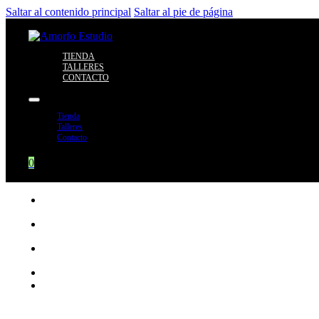
Saltar al contenido principal
Saltar al pie de página
TIENDA
TALLERES
CONTACTO
Tienda
Talleres
Contacto
0