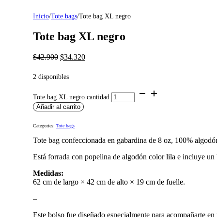
Inicio
/
Tote bags
/
Tote bag XL negro
Tote bag XL negro
$
42.900
$
34.320
2 disponibles
Tote bag XL negro cantidad
Añadir al carrito
Categories:
Tote bags
Tote bag confeccionada en gabardina de 8 oz, 100% algodó
Está forrada con popelina de algodón color lila e incluye un b
Medidas:
62 cm de largo × 42 cm de alto × 19 cm de fuelle.
–
Este bolso fue diseñado especialmente para acompañarte en t